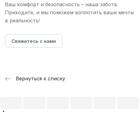
Ваш комфорт и безопасность – наша забота.
Приходите, и мы поможем воплотить ваши мечты
в реальность!
Свяжитесь с нами
Вернуться к списку
zakaz@c3.ru
г. Москва - МКАД 41-й километр 1. ТЦ Славянский мир. пав
Г-25