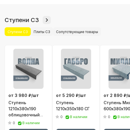
Ступени С3
Ступени С3
Плиты С3
Сопутствующие товары
от 3 980 ₽/
шт
от 5 290 ₽/
шт
от 2 890 ₽/
Ступень
Ступень
Ступень Ми
1210х380х190
1210х350х180 СГ
600х380х19
облицовочный
0
0
В наличии
В нали
элемент С3
0
В наличии
Волна, Дерево,