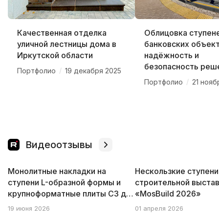
Качественная отделка
Облицовка ступене
уличной лестницы дома в
банковских объект
Иркутской области
надёжность и
безопасность реш
/
Портфолио
19 декабря 2025
/
Портфолио
21 нояб
Видеоотзывы
01:04
00:33
Монолитные накладки на
Нескользкие ступени
ступени L-образной формы и
строительной выста
крупноформатные плиты C3 для
«MosBuild 2026»
облицовки лестниц
19 июня 2026
01 апреля 2026